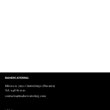
He leído y acepto la
política de protección de
datos
.
MAHERCATERING
Ribera 19 31592 Cintruénigo (Navarra)
Tel. 948 81 11 50
contacto@mahercatering.com