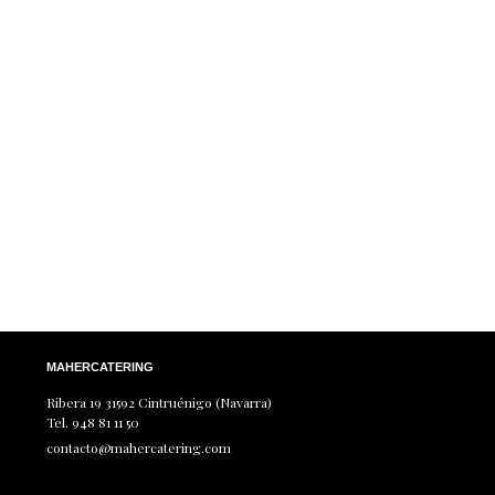
MAHERCATERING
Ribera 19 31592 Cintruénigo (Navarra)
Tel. 948 81 11 50
contacto@mahercatering.com