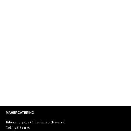
He leído y acepto la
política de protección de
datos
.
MAHERCATERING
Ribera 19 31592 Cintruénigo (Navarra)
Tel. 948 81 11 50