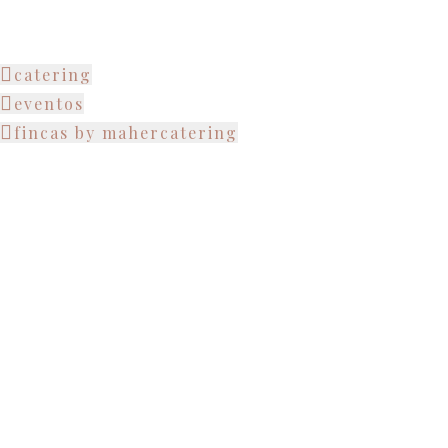
catering
eventos
fincas by mahercatering
( feel diferent )