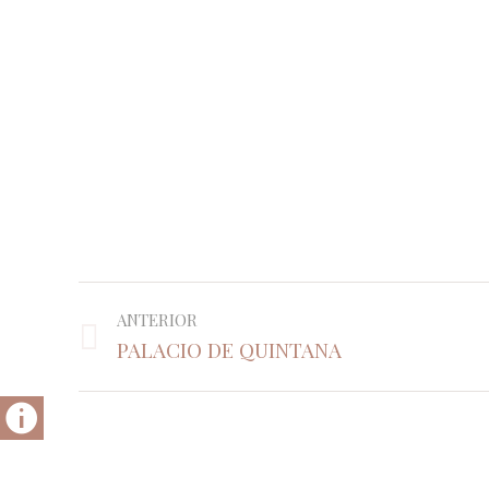
Navegación
ANTERIOR
entre
PALACIO DE QUINTANA
Proyecto
proyectos
anterior