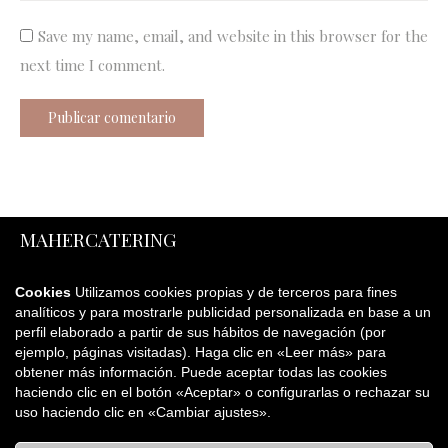
Save my name, email, and website in this browser for the
next time I comment.
Publicar comentario
MAHERCATERING
Ribera 19 31592 Cintruénigo (Navarra)
Cookies
Utilizamos cookies propias y de terceros para fines
Tel. 948 81 11 50
analíticos y para mostrarle publicidad personalizada en base a un
perfil elaborado a partir de sus hábitos de navegación (por
contacto@mahercatering.com
ejemplo, páginas visitadas). Haga clic en «Leer más» para
obtener más información. Puede aceptar todas las cookies
haciendo clic en el botón «Aceptar» o configurarlas o rechazar su
LEGAL
uso haciendo clic en «Cambiar ajustes».
Aviso legal