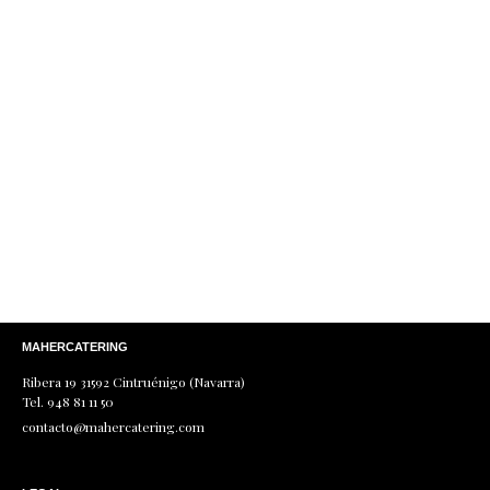
He leído y acepto la
política de protección de
datos
.
MAHERCATERING
Ribera 19 31592 Cintruénigo (Navarra)
Tel. 948 81 11 50
contacto@mahercatering.com