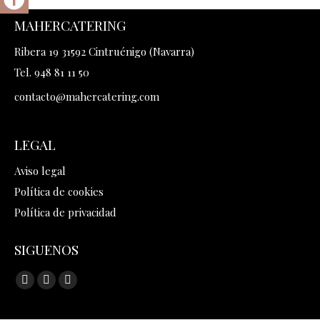
MAHERCATERING
Ribera 19 31592 Cintruénigo (Navarra)
Tel. 948 81 11 50
contacto@mahercatering.com
LEGAL
Aviso legal
Política de cookies
Política de privacidad
SIGUENOS
Encuéntranos en:
Facebook
Instagram
Mail
page
page
page