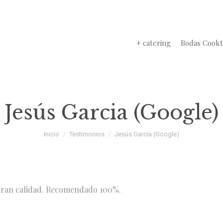
+ catering
Bodas Cookt
Jesús Garcia (Google)
Estás aquí:
Inicio
Testimonios
Jesús Garcia (Google)
gran calidad. Recomendado 100%.